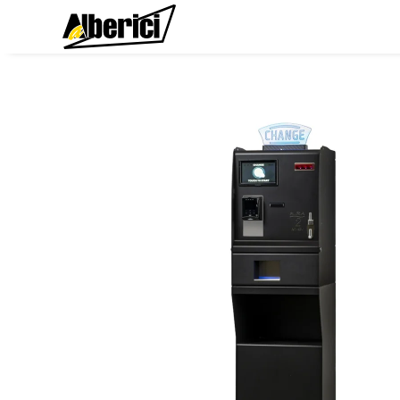
Skip
to
ALBERICI Sp. z o.o
Wrzutniki monet, rozmieniarki banknotów, czyt
content