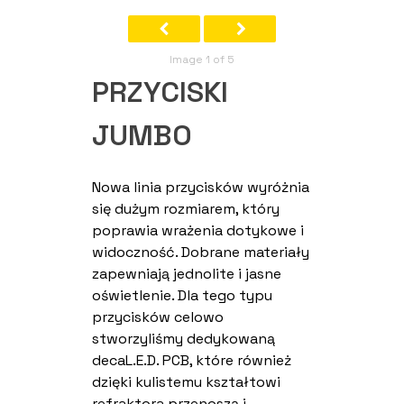
Image 1 of 5
PRZYCISKI
JUMBO
Nowa linia przycisków wyróżnia
się dużym rozmiarem, który
poprawia wrażenia dotykowe i
widoczność. Dobrane materiały
zapewniają jednolite i jasne
oświetlenie. Dla tego typu
przycisków celowo
stworzyliśmy dedykowaną
decaL.E.D. PCB, które również
dzięki kulistemu kształtowi
refraktora przenoszą i